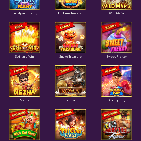
Frosty and Flamy
Fortune Jewels II
Wild Mafia
Spin and Win
Snake Treasure
Sweet Frenzy
Nezha
Roma
Boxing Fury