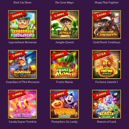
Rich Cai Shen
Pai Gow Ways
Muay Thai Fighter
Leprechaun Bonanza
Jungle Quest
Gold Rush Cowboys
Guardian of The Museum
Fruits Mania
Fortune Jewels I
Candy Super Tumble
Pumpkins Go Lucky
Beasts of Luck