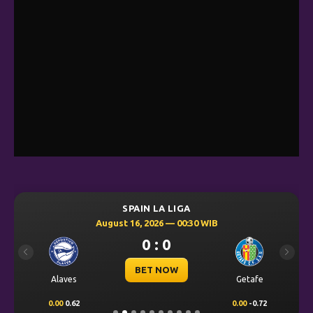
SPAIN LA LIGA
August 16, 2026 — 00:30 WIB
0 : 0
Previous
Next
BET NOW
Alaves
Getafe
0.00
0.62
0.00
-0.72