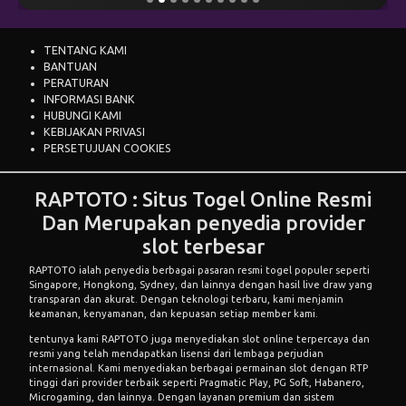
TENTANG KAMI
BANTUAN
PERATURAN
INFORMASI BANK
HUBUNGI KAMI
KEBIJAKAN PRIVASI
PERSETUJUAN COOKIES
RAPTOTO : Situs Togel Online Resmi
Dan Merupakan penyedia provider
slot terbesar
RAPTOTO
ialah penyedia berbagai pasaran resmi togel populer seperti
Singapore, Hongkong, Sydney, dan lainnya dengan hasil live draw yang
transparan dan akurat. Dengan teknologi terbaru, kami menjamin
keamanan, kenyamanan, dan kepuasan setiap member kami.
tentunya kami RAPTOTO juga menyediakan slot online terpercaya dan
resmi yang telah mendapatkan lisensi dari lembaga perjudian
internasional. Kami menyediakan berbagai permainan slot dengan RTP
tinggi dari provider terbaik seperti Pragmatic Play, PG Soft, Habanero,
Microgaming, dan lainnya. Dengan layanan premium dan sistem