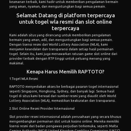
keamanan terbaik, kami hadir untuk memberikan pengalaman bermain
yang aman, nyaman, dan menguntungkan bagi semua pemain.
Selamat Datang di platform terpercaya
untuk togel wla resmi dan slot online
terpercaya
Kami adalah situs yang dirancang untuk memberikan pengalaman
bermain yang aman, adil, dan menguntungkan bagi semua pemain.
Dengan lisensi resmi dari World Lottery Association (WLA), kami
menjamin keandalan dan transparansi dalam setiap hasil permainan
togel. Selain itu, kami juga menawarkan ratusan game slot online dari
provider terbaik dengan RTP tinggi untuk peluang menang yang
maksimal.
Kenapa Harus Memilih RAPTOTO?
1.Togel WLA Resmi
RAPTOTO menyediakan akses ke berbagai pasaran togel internasional
seperti Singapore, Hongkong, Sydney, dan banyak lagi. Semua hasil
togel di situs kami berasal dari sumber resmi yang diaudit oleh World
Lottery Association (WLA), memastikan keakuratan dan transparansi.
2.Slot Online Resmi Provider Internasional
Slot provider resmi internasional adalah perusahaan yang secara khusus
mengembangkan permainan slot untuk kasino online. Mereka memiliki
lisensi resmi dari badan pengawas perjudian terkemuka, seperti Malta
Gaming Authority (MGA),United Kingdom Gambling Commission (UKGC)