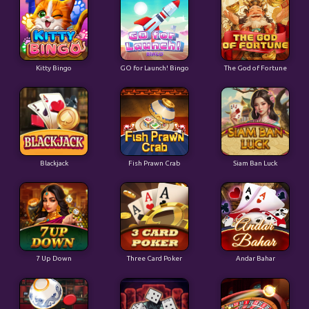
Kitty Bingo
GO for Launch! Bingo
The God of Fortune
Blackjack
Fish Prawn Crab
Siam Ban Luck
7 Up Down
Three Card Poker
Andar Bahar