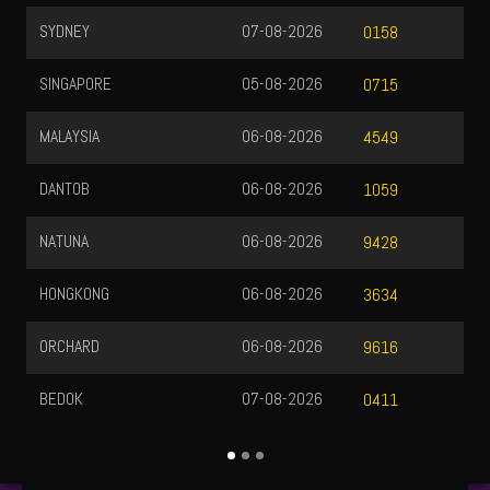
SYDNEY
07-08-2026
ANGK
0158
SINGAPORE
05-08-2026
HISO
0715
MALAYSIA
06-08-2026
ANGK
4549
DANTOB
06-08-2026
HISO
1059
NATUNA
06-08-2026
HISO
9428
HONGKONG
06-08-2026
HISO
3634
ORCHARD
06-08-2026
LAS 
9616
BEDOK
07-08-2026
LAS 
0411