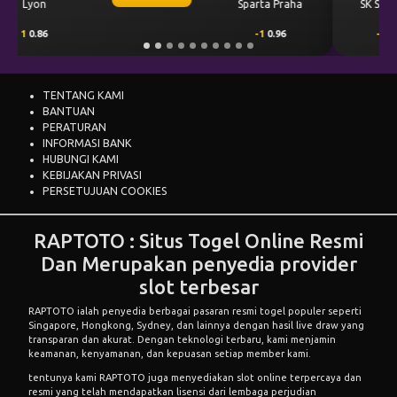
SK Sturm Graz
Fenerbahce
-0.5
0.95
0.5
0.87
TENTANG KAMI
BANTUAN
PERATURAN
INFORMASI BANK
HUBUNGI KAMI
KEBIJAKAN PRIVASI
PERSETUJUAN COOKIES
RAPTOTO : Situs Togel Online Resmi
Dan Merupakan penyedia provider
slot terbesar
RAPTOTO
ialah penyedia berbagai pasaran resmi togel populer seperti
Singapore, Hongkong, Sydney, dan lainnya dengan hasil live draw yang
transparan dan akurat. Dengan teknologi terbaru, kami menjamin
keamanan, kenyamanan, dan kepuasan setiap member kami.
tentunya kami RAPTOTO juga menyediakan slot online terpercaya dan
resmi yang telah mendapatkan lisensi dari lembaga perjudian