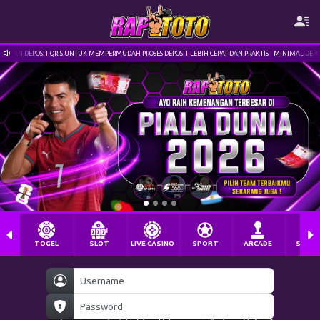
POSIT QRIS UNTUK MEMPERMUDAH PROSES DEPOSIT LEBIH CEPAT DAN PRAKTIS | MINIMAL DEPOSIT 10 RB 
TOGEL
SLOT
LIVE CASINO
SPORT
ARCADE
SABU