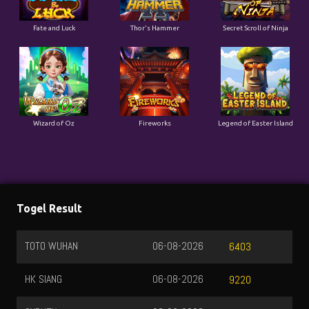
Fate and Luck
Thor's Hammer
Secret Scroll of Ninja
Wizard of Oz
Fireworks
Legend of Easter Island
Togel Result
6
KOMODO
06-08-2026
6403
6
ALOR
06-08-2026
9220