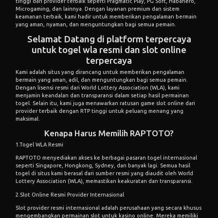
tinggi dari provider terbaik seperti Pragmatic Play, PG Soft, Habanero,
Microgaming, dan lainnya. Dengan layanan premium dan sistem
keamanan terbaik, kami hadir untuk memberikan pengalaman bermain
yang aman, nyaman, dan menguntungkan bagi semua pemain.
Selamat Datang di platform terpercaya
untuk togel wla resmi dan slot online
terpercaya
Kami adalah situs yang dirancang untuk memberikan pengalaman
bermain yang aman, adil, dan menguntungkan bagi semua pemain.
Dengan lisensi resmi dari World Lottery Association (WLA), kami
menjamin keandalan dan transparansi dalam setiap hasil permainan
togel. Selain itu, kami juga menawarkan ratusan game slot online dari
provider terbaik dengan RTP tinggi untuk peluang menang yang
maksimal.
Kenapa Harus Memilih RAPTOTO?
1.Togel WLA Resmi
RAPTOTO menyediakan akses ke berbagai pasaran togel internasional
seperti Singapore, Hongkong, Sydney, dan banyak lagi. Semua hasil
togel di situs kami berasal dari sumber resmi yang diaudit oleh World
Lottery Association (WLA), memastikan keakuratan dan transparansi.
2.Slot Online Resmi Provider Internasional
Slot provider resmi internasional adalah perusahaan yang secara khusus
mengembangkan permainan slot untuk kasino online. Mereka memiliki