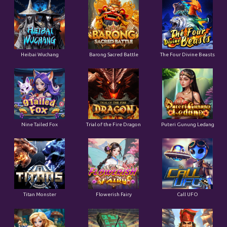
Heibai Wuchang
Barong Sacred Battle
The Four Divine Beasts
Nine Tailed Fox
Trial of the Fire Dragon
Puteri Gunung Ledang
Titan Monster
Flowerish Fairy
Call UFO